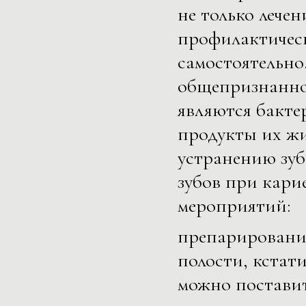
не только лечен
профилактичес
самостоятельно
общепризнанно
являются бактер
продукты их жи
устранению зуб
зубов при кари
мероприятий:
препарирование
полости, кстат
можно поставит