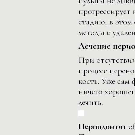
пульпы не ликв
прогрессирует 
стадию, в этом
методы с удале
Лечение пери
При отсутстви
процесс перено
кость. Уже сам
ничего хорошег
лечить.
Периодонтит
об