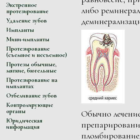
Экстренное
либо реминерал
протезирование
деминерализаци
Удаление зубов
Импланты
Мини-импланты
Протезирование
(съемное и несъемное)
Протезы обычные,
мягкие, бюгельные
Протезирование на
имплантах
Отбеливание зубов
Контролирующие
органы
Обычно лечение
Юридическая
препарировани
информация
пломбирование