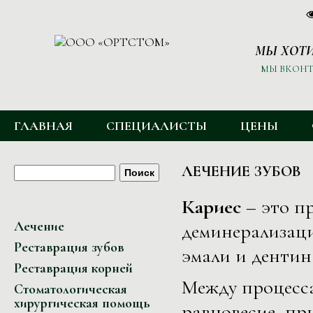
МЫ ХОТИ
МЫ ВКОНТ
ГЛАВНОЕ МЕНЮ
ГЛАВНАЯ
СПЕЦИАЛИСТЫ
ЦЕНЫ
ФОРМА ПОИСКА
Поиск
ЛЕЧЕНИЕ ЗУБОВ
Кариес
– это п
Лечение
деминерализац
Реставрация зубов
эмали и дентин
Реставрация корней
Между процесса
Стоматологическая
хирургическая помощь
равновесие, пр