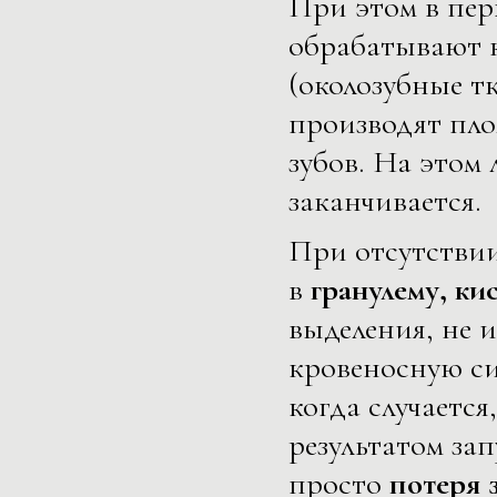
При этом в пер
обрабатывают к
(околозубные т
производят пл
зубов. На этом
заканчивается.
При отсутстви
в
гранулему, ки
выделения, не 
кровеносную си
когда случается
результатом з
просто
потеря з