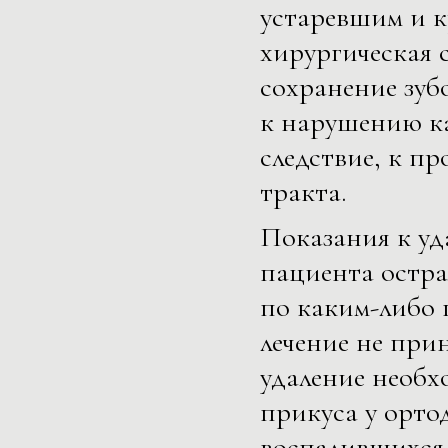
устаревшим и 
хирургическая 
сохранение зубо
к нарушению ка
следствие, к п
тракта.
Показания к уда
пациента острая
по каким-либо 
лечение не при
удаление необ
прикуса у орто
воспалившихся 