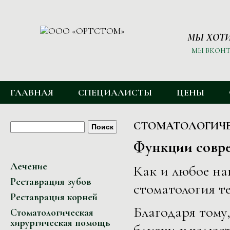
МЫ ХОТИ
МЫ ВКОНТ
ГЛАВНОЕ МЕНЮ
ГЛАВНАЯ
СПЕЦИАЛИСТЫ
ЦЕНЫ
ФОРМА ПОИСКА
Поиск
СТОМАТОЛОГИЧЕ
Функции совре
Лечение
Как и любое на
Реставрация зубов
стоматология т
Реставрация корней
Благодаря тому
Стоматологическая
хирургическая помощь
близки к челюс