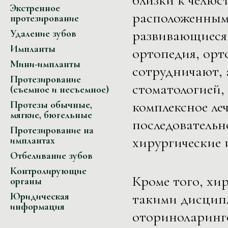
Экстренное
расположенным 
протезирование
развивающиеся 
Удаление зубов
Импланты
ортопедия, орт
Мини-импланты
сотрудничают, 
Протезирование
стоматологией,
(съемное и несъемное)
комплексное ле
Протезы обычные,
мягкие, бюгельные
последовательн
Протезирование на
хирургические 
имплантах
Отбеливание зубов
Контролирующие
Кроме того, хи
органы
такими дисципл
Юридическая
информация
оториноларинго